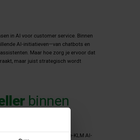
en in AI voor customer service. Binnen
illende AI-initiatieven—van chatbots en
assistenten. Maar hoe zorg je ervoor dat
 raakt, maar juist strategisch wordt
eller
binnen
ontact
ana Mendola zien hoe Air France-KLM AI-