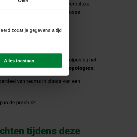
Over
egreerd in een internationale, complexe
voor dat AI geen verzameling losse
egisch wordt ingezet?
eerd zodat je gegevens altijd
 visie en focus rondom AI?
unnel die écht werkt?
erlstein hoe Tribers heeft geholpen bij het
Alles toestaan
mer Contact teams met
Team Topologies.
derdeel van teams in plaats van een
 in de praktijk?
chten tijdens deze