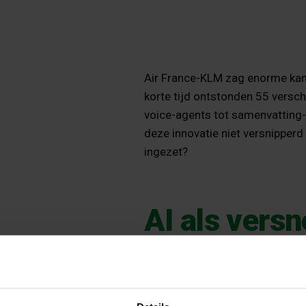
Air France-KLM zag enorme kans
korte tijd ontstonden 55 versch
voice-agents tot samenvatting-
deze innovatie niet versnipperd
ingezet?
AI als versn
Customer C
Tijdens deze Safari laat Giord