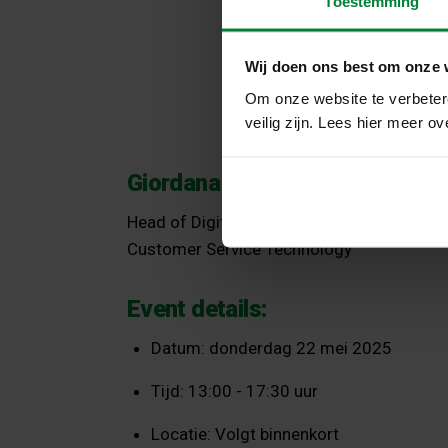
Toestemming
Wij doen ons best om onze 
Om onze website te verbetere
veilig zijn. Lees hier meer o
Giordana Mendola
Head of Digital Product Development
Customer Service Technology
Event details:
Datum: donderdag 22 mei 2025
Tijd: 13:00 - 17:30 uur
Locatie: Volgt binnenkort