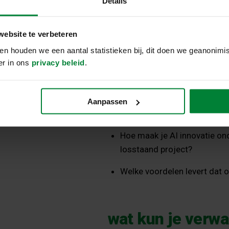
Details
innovatie succesvol heeft geïnt
SAFe-omgeving. Hoe zorg je er
experimenten blijft, maar strat
website te verbeteren
n houden we een aantal statistieken bij, dit doen we geanonimis
Hoe creëer je een duidelijke
ver in ons
privacy beleid
.
Hoe bouw je een innovatie-f
Daarnaast deelt Alexander van P
Aanpassen
herstructureren van de Custo
Hoe maak je AI innovatie on
losstaand project?
Welke voordelen levert dat op
wat kun je verwa