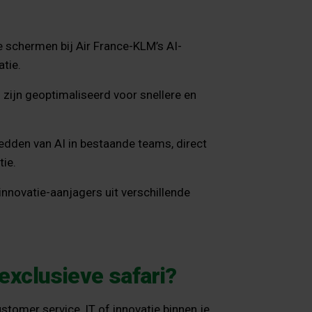
de schermen bij Air France-KLM’s AI-
tie.
 zijn geoptimaliseerd voor snellere en
edden van AI in bestaande teams, direct
ie.
novatie-aanjagers uit verschillende
 exclusieve safari?
stomer service, IT of innovatie binnen je