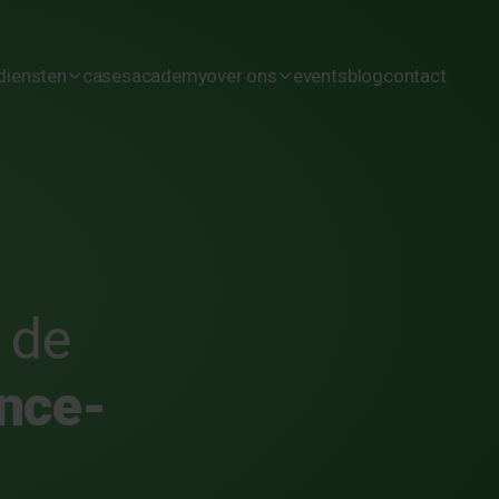
diensten
cases
academy
over ons
events
blog
contact
Wij bouwen jouw digitale collega
cultuur
Wij maken jouw team AI vaardig
team
Wij versnellen jouw AI transformatie
vacatures
 de
ance-