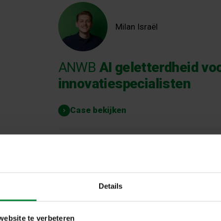
Milan Israël
ANWB
AI geletterdheid vo
innovatiespecialisten
Case bekijken
Milan Israël
Details
Milan helpt NS van weken
website te verbeteren