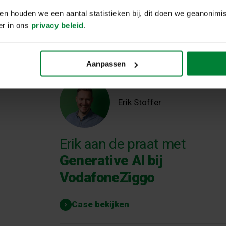
onderzoek naar inzichten i
n houden we een aantal statistieken bij, dit doen we geanonimis
één uur
ver in ons
privacy beleid
.
Case bekijken
Aanpassen
Erik Stoffer
Erik aan de praat met
Generative AI bij
VodafoneZiggo
Case bekijken