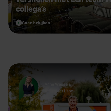
collega’s
Case bekijken
Anne Wessels
AI Project Lead