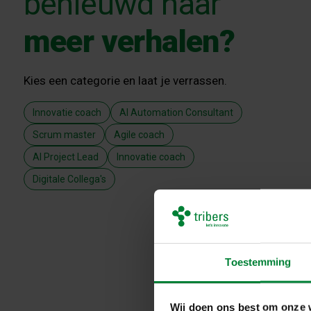
benieuwd naar
meer verhalen?
Kies een categorie en laat je verrassen.
Innovatie coach
AI Automation Consultant
Scrum master
Agile coach
AI Project Lead
Innovatie coach
Digitale Collega's
Toestemming
Wij doen ons best om onze 