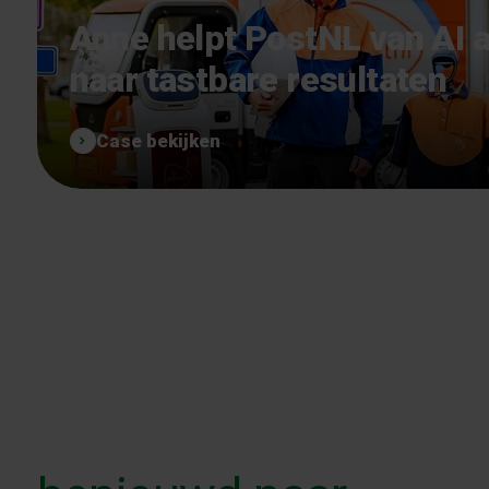
Anne helpt PostNL van AI 
naar tastbare resultaten
Case bekijken