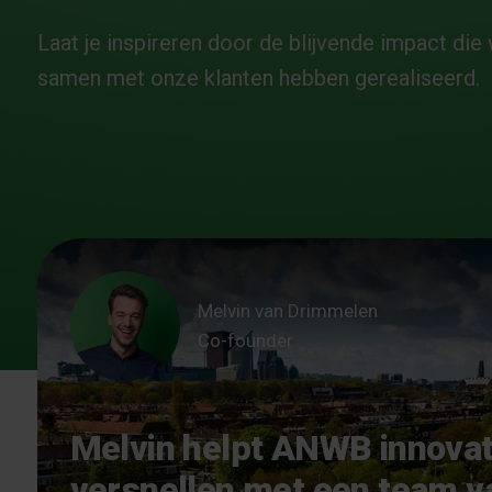
Laat je inspireren door de blijvende impact die
samen met onze klanten hebben gerealiseerd.
Melvin van Drimmelen
Co-founder
Melvin
helpt ANWB innovat
versnellen met een team va