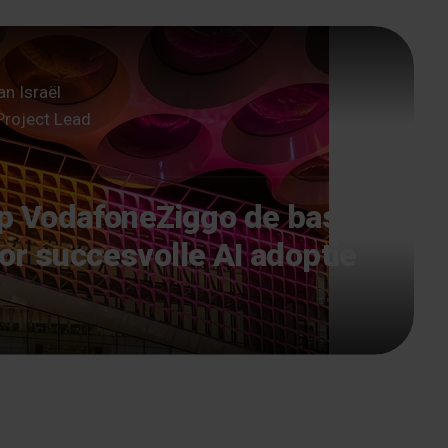
an Israël
Project Lead
lp VodafoneZiggo de basis
or succesvolle AI adoptie