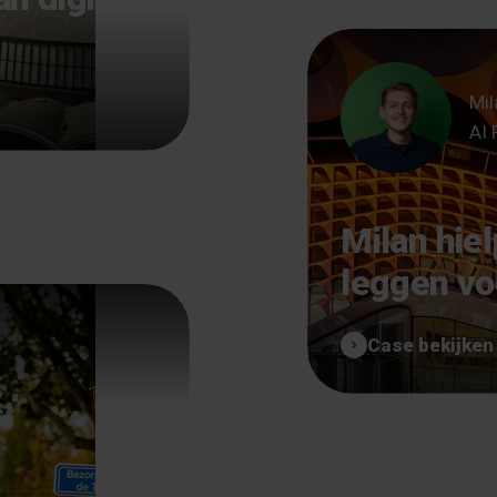
Mil
AI 
Milan hie
leggen vo
Case bekijken