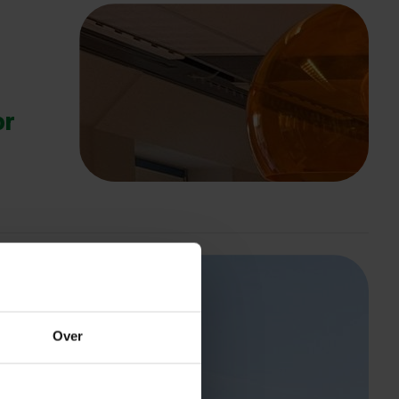
or
Over