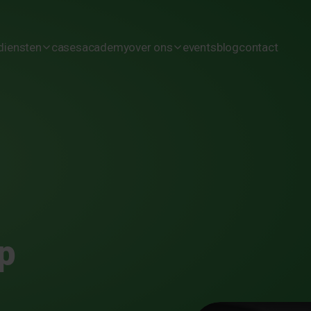
diensten
cases
academy
over ons
events
blog
contact
Wij bouwen jouw digitale collega
cultuur
wij maken jouw team AI-vaardig
team
wij versnellen jouw AI transformatie
vacatures
p