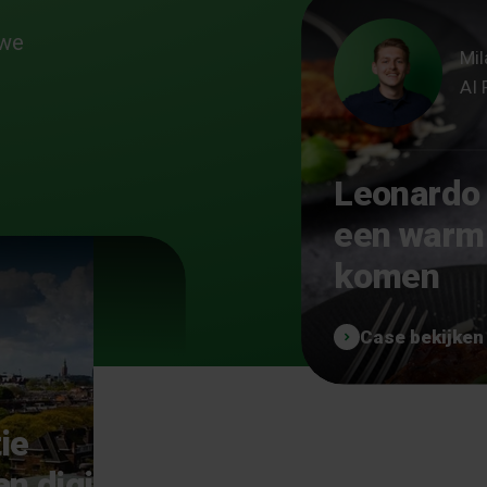
 we
Mil
AI 
Leonardo 
een warm 
komen
Case bekijken
ie
n digitale