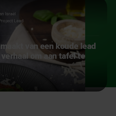
an Israël
Project Lead
maakt van een koude lead
verhaal om aan tafel te