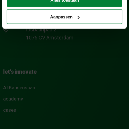
Aanpassen
IJsbaanpad 2
1076 CV Amsterdam
let's innovate
AI Kansenscan
academy
cases