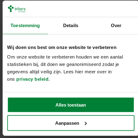
meer weten over dit project?
Toestemming
Details
Over
Melvin kan je er alles over vertellen.
Wij doen ons best om onze website te verbeteren
Melvin van Drimmelen
Om onze website te verbeteren houden we een aantal
melvin@tribers.nl
statistieken bij, dit doen we geanonimiseerd zodat je
gegevens altijd veilig zijn. Lees hier meer over in
ons
privacy beleid
.
andere vraag?
Alles toestaan
Aanpassen
neem direct contact op