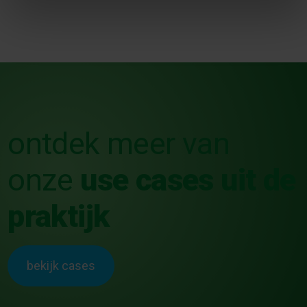
ontdek meer van
onze
use cases uit de
praktijk
bekijk cases