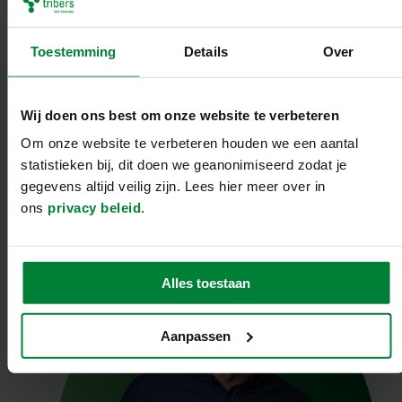
Wij ook. Tot snel!
Toestemming
Details
Over
melvin@tribers.nl
+316 12 97 48 21
Wij doen ons best om onze website te verbeteren
LinkedIn
Om onze website te verbeteren houden we een aantal
statistieken bij, dit doen we geanonimiseerd zodat je
gegevens altijd veilig zijn. Lees hier meer over in
ons
privacy beleid
.
Alles toestaan
Aanpassen