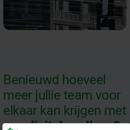
Benieuwd hoeveel
meer jullie team voor
elkaar kan krijgen met
een digitale collega?